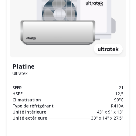
Platine
Ultratek
SEER
21
HSPF
12,5
Climatisation
90°C
Type de réfrigérant
R410A
Unité intérieure
43" x 9" x 13"
Unité extérieure
33" x 14" x 27.5"