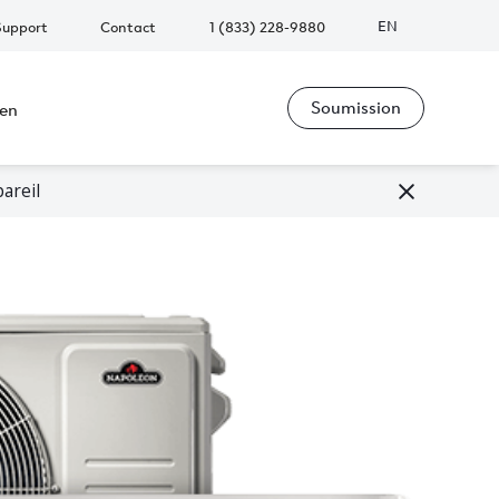
EN
Support
Contact
1 (833) 228-9880
Soumission
ien
areil