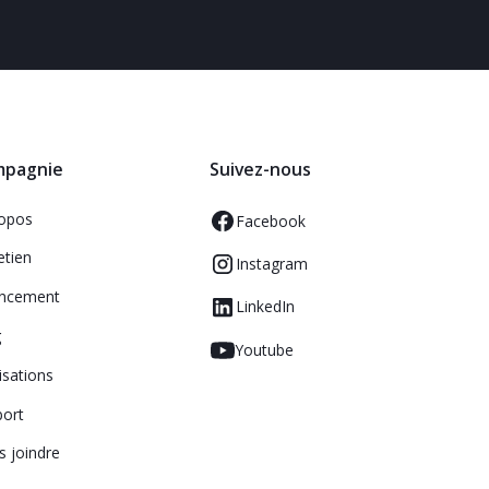
mpagnie
Suivez-nous
ropos
Facebook
etien
Instagram
ancement
LinkedIn
g
Youtube
isations
port
 joindre