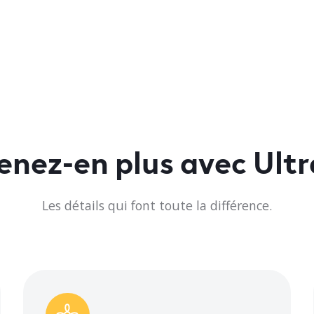
20
10.2
50°C
nez-en plus avec Ult
588/470/400
Les détails qui font toute la différence.
56,5
47,5/39,5/36
,60 x 9,21 x 13,27