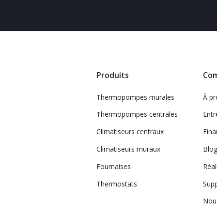
Produits
Co
Thermopompes murales
À p
Thermopompes centrales
Entr
Climatiseurs centraux
Fin
Climatiseurs muraux
Blo
Fournaises
Réal
Thermostats
Sup
Nous