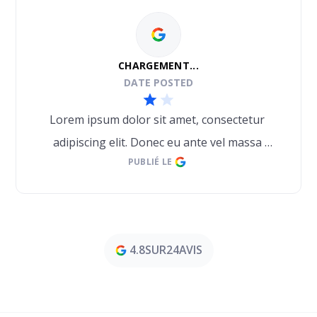
CHARGEMENT...
DATE POSTED
Lorem ipsum dolor sit amet, consectetur 
adipiscing elit. Donec eu ante vel massa 
PUBLIÉ LE
blandit lobortis. Phasellus elit nibh, 
condimentum egestas mi vel, ullamcorper 
malesuada mauris
4.8
SUR
24
AVIS