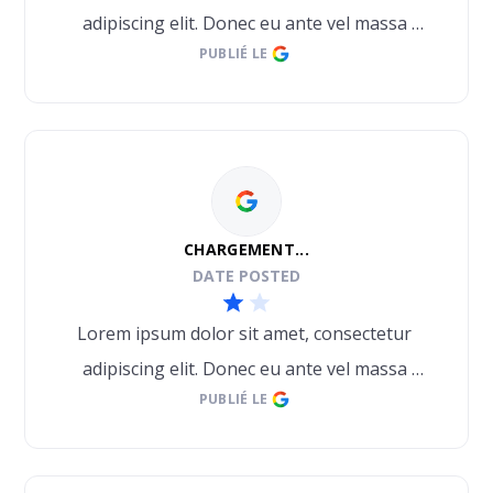
adipiscing elit. Donec eu ante vel massa 
PUBLIÉ LE
blandit lobortis. Phasellus elit nibh, 
condimentum egestas mi vel, ullamcorper 
malesuada mauris
CHARGEMENT...
DATE POSTED
Lorem ipsum dolor sit amet, consectetur 
adipiscing elit. Donec eu ante vel massa 
PUBLIÉ LE
blandit lobortis. Phasellus elit nibh, 
condimentum egestas mi vel, ullamcorper 
malesuada mauris