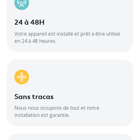
48°C
Réfrigérant
24 à 48H
R410A
Votre appareil est installé et prêt à être utilisé
en 24 à 48 heures.
Circuit minimum AMP
30
Flux d’air intérieur CFM
Bruit extérieur
60
Sans tracas
Bruit intérieur
Nous nous occupons de tout et notre
installation est garantie.
Dimensions intérieures
Dimensions extérieures