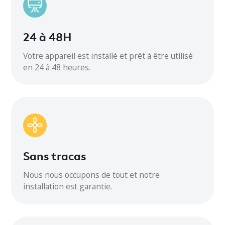
Circuit minimum AMP
24 à 48H
Flux d’air intérieur CFM
Votre appareil est installé et prêt à être utilisé
en 24 à 48 heures.
Bruit extérieur
Bruit intérieur
Dimensions intérieures
32-7/8 x 10-7/8 x 7-7/8
Sans tracas
Dimensions extérieures
Nous nous occupons de tout et notre
installation est garantie.