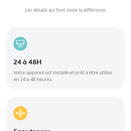
-30
Les détails qui font toute la différence.
Climatisation
Réfrigérant
R32
Circuit minimum AMP
24 à 48H
Flux d’air intérieur CFM
Votre appareil est installé et prêt à être utilisé
en 24 à 48 heures.
Bruit extérieur
Bruit intérieur
Dimensions intérieures
Dimensions extérieures
Sans tracas