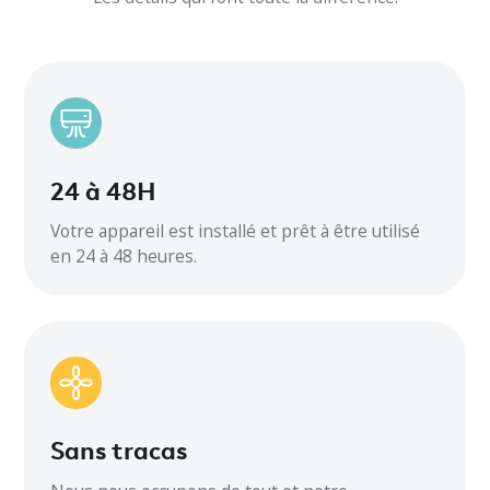
Chauffage
-20°C
Climatisation
Réfrigérant
24 à 48H
Circuit minimum AMP
15
Votre appareil est installé et prêt à être utilisé
en 24 à 48 heures.
Flux d’air intérieur CFM
Jusqu'à 323
Bruit extérieur
55
Sans tracas
Bruit intérieur
24 à 38