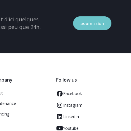
 d'ici quelques
Soumission
ussi peu que 24h.
mpany
Follow us
ut
Facebook
ntenance
Instagram
ncing
LinkedIn
g
Youtube