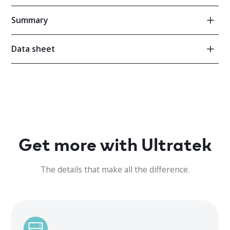
Summary
Data sheet
Puissance
11 500
SEER
21
Get more with Ultratek
HSPF
The details that make all the difference.
11.9
Climatisation
50°C