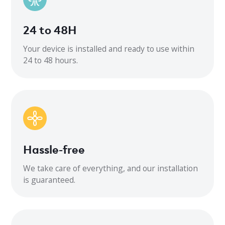
Réfrigérant
24 to 48H
Circuit minimum AMP
Your device is installed and ready to use within
Flux d’air intérieur CFM
24 to 48 hours.
332/252/211
Bruit extérieur
54
Bruit intérieur
Hassle-free
40,5/35,5/33
We take care of everything, and our installation
Dimensions intérieures
is guaranteed.
31,57 x 7,87 x 11,61
Dimensions extérieures