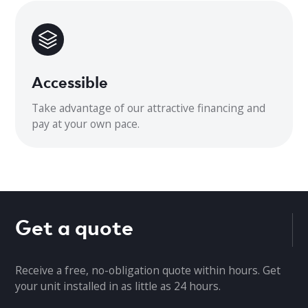
Dimensions intérieures
33,66 x 9,09 x 11,69
Dimensions extérieures
Accessible
31,69 x 12,99 x 21,81
Take advantage of our attractive financing and
pay at your own pace.
Get a quote
Receive a free, no-obligation quote within hours. Get
your unit installed in as little as 24 hours.