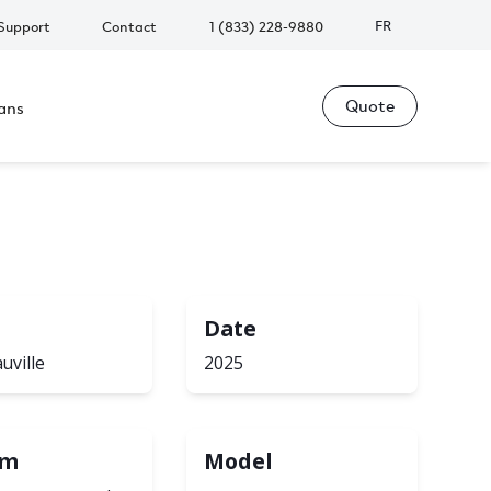
FR
Support
Contact
1 (833) 228-9880
Quote
ans
Date
uville
2025
em
Model