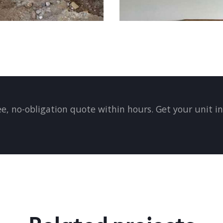
ee, no-obligation quote within hours. Get your unit ins
Related projects