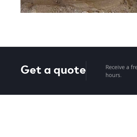
Get a quote
Receive a fr
hours.