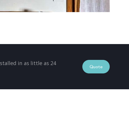
talled in as little as 24
Quote