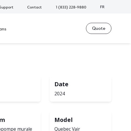
FR
Support
Contact
1 (833) 228-9880
Quote
ans
Date
2024
em
Model
pompe murale
Quebec Vair