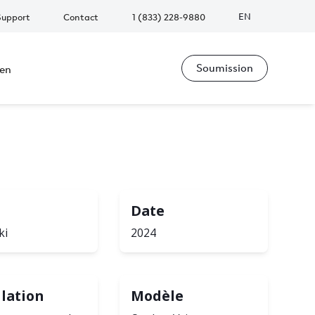
EN
Support
Contact
1 (833) 228-9880
Soumission
ien
Date
ki
2024
llation
Modèle