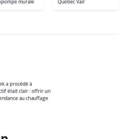
pompe murale
Quebec Vair
ek a procédé à
ctif était clair : offrir un
épendance au chauffage
on