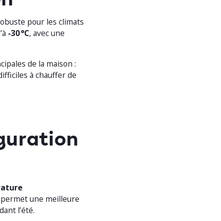
robuste pour les climats
u’à
-30 °C
, avec une
ipales de la maison :
ifficiles à chauffer de
guration
rature
a permet une meilleure
dant l’été.