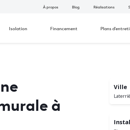
À propos
Blog
Réalisations
Isolation
Financement
Plans d'entret
une
Ville
murale à
Laterri
Insta