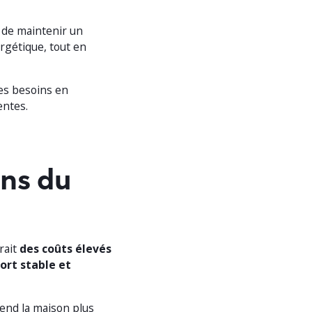
e de maintenir un
ergétique, tout en
 des besoins en
entes.
ns du
drait
des coûts élevés
ort stable et
 rend la maison plus