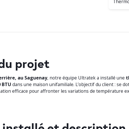
Thermo
du projet
errière, au Saguenay
, notre équipe Ultratek a installé une
t
0 BTU
dans une maison unifamiliale. L’objectif du client : se d
sation efficace pour affronter les variations de température e
installé et description