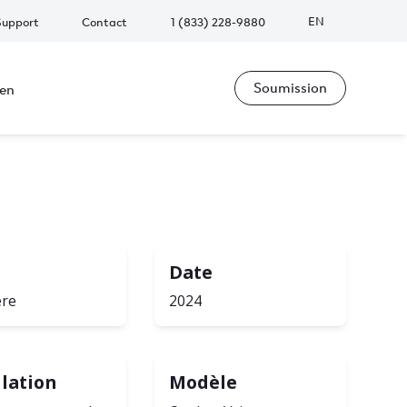
EN
Support
Contact
1 (833) 228-9880
Soumission
ien
Date
ère
2024
llation
Modèle