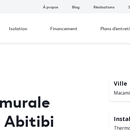
À propos
Blog
Réalisations
Isolation
Financement
Plans d'entret
Ville
murale
Macami
 Abitibi
Insta
Thermo