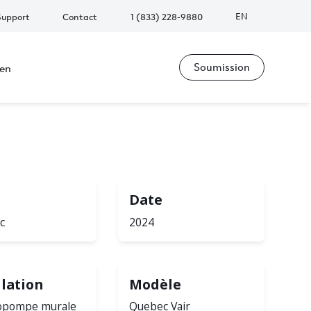
EN
Support
Contact
1 (833) 228-9880
Soumission
ien
Date
c
2024
llation
Modèle
pompe murale
Quebec Vair